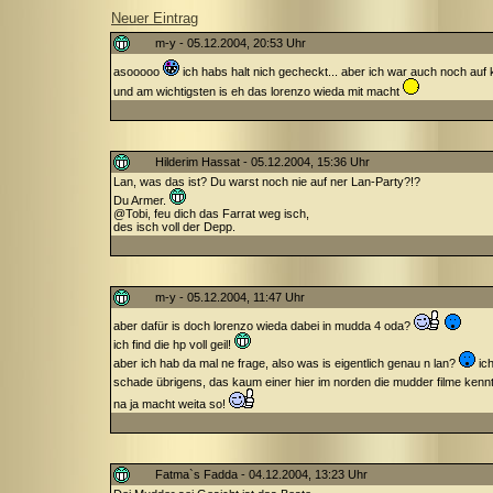
Neuer Eintrag
m-y - 05.12.2004, 20:53 Uhr
asooooo
ich habs halt nich gecheckt... aber ich war auch noch auf k
und am wichtigsten is eh das lorenzo wieda mit macht
Hilderim Hassat - 05.12.2004, 15:36 Uhr
Lan, was das ist? Du warst noch nie auf ner Lan-Party?!?
Du Armer.
@Tobi, feu dich das Farrat weg isch,
des isch voll der Depp.
m-y - 05.12.2004, 11:47 Uhr
aber dafür is doch lorenzo wieda dabei in mudda 4 oda?
ich find die hp voll geil!
aber ich hab da mal ne frage, also was is eigentlich genau n lan?
ich
schade übrigens, das kaum einer hier im norden die mudder filme kenn
na ja macht weita so!
Fatma`s Fadda - 04.12.2004, 13:23 Uhr