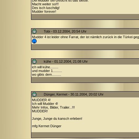
Dei Mudder sei Gesicht ist das Beste.
Macht weiter so!!!
Des isch luschdig!
Mudder forever!
Tobi - 03.12.2004, 20:54 Uhr
Mudder 4 ist leider ohne Farrat, der ist nämlich zurück in die Türkei geg
kühe - 01.12.2004, 21:08 Uhr
ich will kühe.........
und mudder 1..........
wo gibts dem..........
Dünger, Kermet - 30.11.2004, 20:02 Uhr
MUDDER 4!
Ich will Mudder 4!
Mehr Infos, Bilder, Trailer...!!!
MUDDER!
Junge, Junge du kansch erleben!
mfg Kermet Dünger