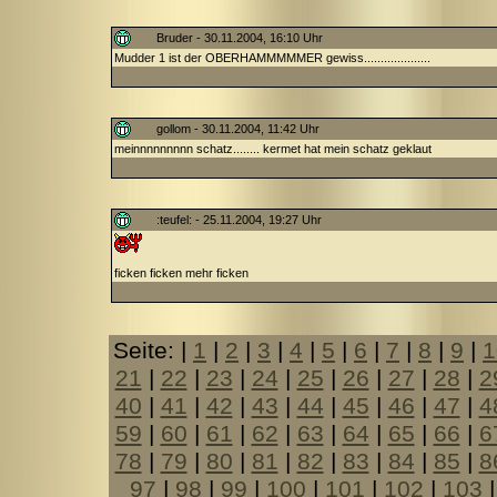
Bruder - 30.11.2004, 16:10 Uhr
Mudder 1 ist der OBERHAMMMMMER gewiss....................
gollom - 30.11.2004, 11:42 Uhr
meinnnnnnnnn schatz........ kermet hat mein schatz geklaut
:teufel: - 25.11.2004, 19:27 Uhr
ficken ficken mehr ficken
Seite: |
1
|
2
|
3
|
4
|
5
|
6
|
7
|
8
|
9
|
1
21
|
22
|
23
|
24
|
25
|
26
|
27
|
28
|
2
40
|
41
|
42
|
43
|
44
|
45
|
46
|
47
|
4
59
|
60
|
61
|
62
|
63
|
64
|
65
|
66
|
6
78
|
79
|
80
|
81
|
82
|
83
|
84
|
85
|
8
97
|
98
|
99
|
100
|
101
|
102
|
103