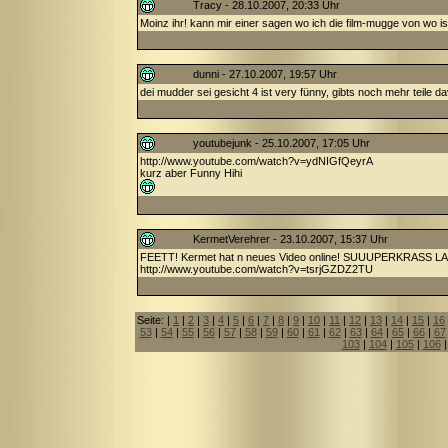
Tracy - 28.10.2007, 20:33 Uhr
Moinz ihr! kann mir einer sagen wo ich die film-mugge von wo 
dunni - 27.10.2007, 19:57 Uhr
dei mudder sei gesicht 4 ist very fünny, gibts noch mehr teile d
youtubejunk - 25.10.2007, 17:05 Uhr
http://www.youtube.com/watch?v=ydNIGfQeyrA
kurz aber Funny Hihi
KermetVerehrer - 23.10.2007, 15:37 Uhr
FEETT! Kermet hat n neues Video online! SUUUPERKRASS LAN!
http://www.youtube.com/watch?v=tsrjGZDZ2TU
Seite: |
1
|
2
|
3
|
4
|
5
|
6
|
7
|
8
|
9
|
10
|
11
|
12
|
13
|
14
|
15
|
16
53
|
54
|
55
|
56
|
57
|
58
|
59
|
60
|
61
|
62
|
63
|
64
|
65
|
66
|
67
103
|
104
|
105
|
106