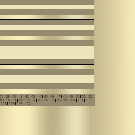
38
|
39
|
40
|
41
|
42
|
43
|
44
|
45
|
46
|
47
|
48
|
49
|
50
|
51
|
52
|
89
|
90
|
91
|
92
|
93
|
94
|
95
|
96
|
97
|
98
|
99
|
100
|
101
|
102
|
|
124
|
125
|
126
|
127
|