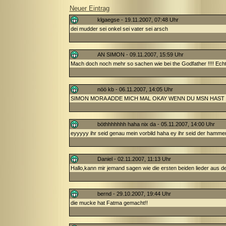
Neuer Eintrag
klgaegse - 19.11.2007, 07:48 Uhr
dei mudder sei onkel sei vater sei arsch
AN SIMON - 09.11.2007, 15:59 Uhr
Mach doch noch mehr so sachen wie bei the Godfather !!!! Echt
nöö kb - 06.11.2007, 14:05 Uhr
SIMON MORA ADDE MICH MAL OKAY WENN DU MSN HAST OKIII l
böthhhhhhh haha nix da - 05.11.2007, 14:00 Uhr
eyyyyy ihr seid genau mein vorbild haha ey ihr seid der ham
Daniel - 02.11.2007, 11:13 Uhr
Hallo,kann mir jemand sagen wie die ersten beiden lieder aus de
bernd - 29.10.2007, 19:44 Uhr
die mucke hat Fatma gemacht!!