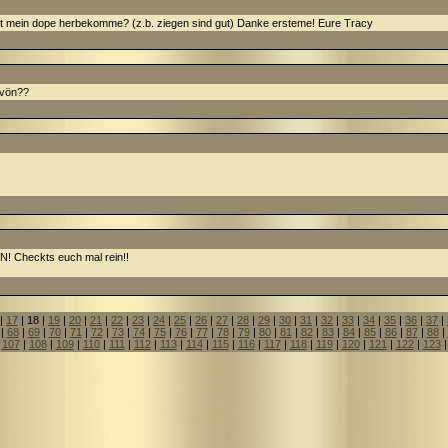
ist mein dope herbekomme? (z.b. ziegen sind gut) Danke ersteme! Eure Tracy
avön??
 Checkts euch mal rein!!
|
17
| 18 |
19
|
20
|
21
|
22
|
23
|
24
|
25
|
26
|
27
|
28
|
29
|
30
|
31
|
32
|
33
|
34
|
35
|
36
|
37
|
|
68
|
69
|
70
|
71
|
72
|
73
|
74
|
75
|
76
|
77
|
78
|
79
|
80
|
81
|
82
|
83
|
84
|
85
|
86
|
87
|
88
|
|
107
|
108
|
109
|
110
|
111
|
112
|
113
|
114
|
115
|
116
|
117
|
118
|
119
|
120
|
121
|
122
|
123