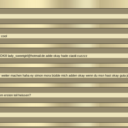
 cool
ady_sweetgirl@hotmail.de adde okay hade ciaoiii cuzzzz
mer weiter machen haha ey simon mora büdde mich adden okay wenn du msn hast okay guta 
m ersten teil heissen?