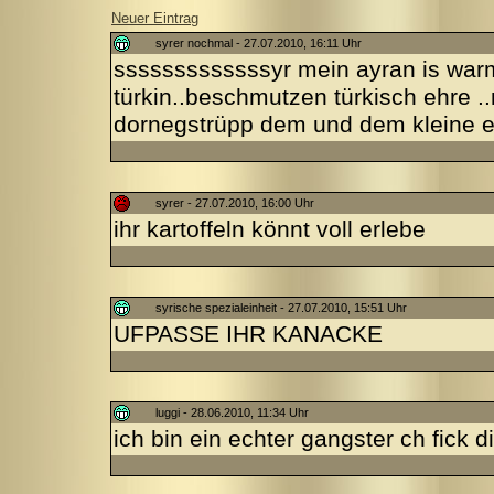
Neuer Eintrag
syrer nochmal - 27.07.2010, 16:11 Uhr
sssssssssssssyr mein ayran is warm 
türkin..beschmutzen türkisch ehre ..
dornegstrüpp dem und dem kleine er
syrer - 27.07.2010, 16:00 Uhr
ihr kartoffeln könnt voll erlebe
syrische spezialeinheit - 27.07.2010, 15:51 Uhr
UFPASSE IHR KANACKE
luggi - 28.06.2010, 11:34 Uhr
ich bin ein echter gangster ch fick 