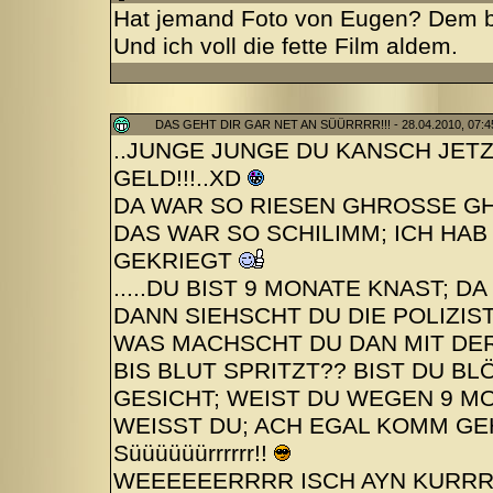
Hat jemand Foto von Eugen? Dem b
Und ich voll die fette Film aldem.
DAS GEHT DIR GAR NET AN SÜÜRRRR!!! - 28.04.2010, 07:4
..JUNGE JUNGE DU KANSCH JETZ
GELD!!!..XD
DA WAR SO RIESEN GHROSSE GH
DAS WAR SO SCHILIMM; ICH HA
GEKRIEGT
.....DU BIST 9 MONATE KNAST;
DANN SIEHSCHT DU DIE POLIZIS
WAS MACHSCHT DU DAN MIT DER
BIS BLUT SPRITZT?? BIST DU B
GESICHT; WEIST DU WEGEN 9 MO
WEISST DU; ACH EGAL KOMM G
Süüüüüürrrrrr!!
WEEEEEERRRR ISCH AYN KURR