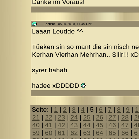
Danke im Voraus!
JaNiNe - 05.04.2010, 17:45 Uhr
Laaan Leudde ^^
Tüeken sin so man! die sin nisch ne
Kerhan Vierhan Mehrhan.. Siiir!!! xD
syrer hahah
hadee xDDDDD
Seite: |
1
|
2
|
3
|
4
| 5 |
6
|
7
|
8
|
9
|
1
21
|
22
|
23
|
24
|
25
|
26
|
27
|
28
|
2
40
|
41
|
42
|
43
|
44
|
45
|
46
|
47
|
4
59
|
60
|
61
|
62
|
63
|
64
|
65
|
66
|
6