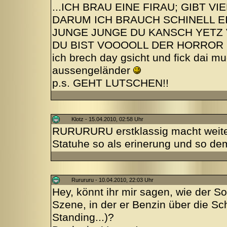
...ICH BRAU EINE FIRAU; GIBT 
DARUM ICH BRAUCH SCHINELL EI
JUNGE JUNGE DU KANSCH YETZ
DU BIST VOOOOLL DER HORROR
ich brech day gsicht und fick dai mu
aussengeländer
p.s. GEHT LUTSCHEN!!
Klotz - 15.04.2010, 02:58 Uhr
RURURURU erstklassig macht weiter
Statuhe so als erinerung und so de
Rurururu - 10.04.2010, 22:03 Uhr
Hey, könnt ihr mir sagen, wie der So
Szene, in der er Benzin über die Sc
Standing...)?