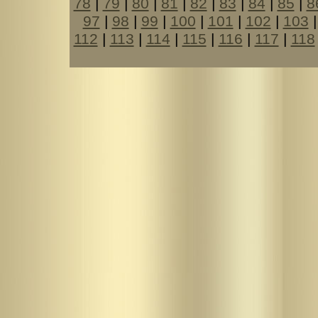
78
|
79
|
80
|
81
|
82
|
83
|
84
|
85
|
8
97
|
98
|
99
|
100
|
101
|
102
|
103
112
|
113
|
114
|
115
|
116
|
117
|
118