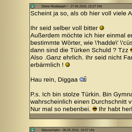
Deine Muddaaah ! - 27.06.2010, 15:27 Uhr
Scheint ja so, als ob hier voll viel
Ihr seid selber voll bitter
Außerdem möchte ich hier einmal e
bestimmte Wörter, wie \'hadde\' \'cüs
dann sind die Türken Schuld ? Tzz
Also .Ganz ehrlich. Ihr seid nicht Fa
erbärmlich !
Hau rein, Diggaa
P.s. Ich bin stolze Türkin. Bin Gym
wahrscheinlich einen Durchschnitt v
Nur mal so nebenbei.
Ihr habt her
Wasserhahn - 06.05.2010, 19:57 Uhr