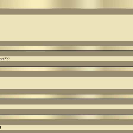
nhof???
!