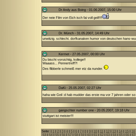
Dr Andy aus Boing - 01.06.2007, 15:00 Uhr
Der neie Film von Eich isch fai voll geil!!!!
Dr. Münch - 31.05.2007, 14:49 Uhr
unwitzig. schlecht. dorfkanaken humor von deutschen hans-wu
Kermet - 27.05.2007, 00:00 Uhr
Du bischt vorsichtig, kollege!!
Waaass... Pennertreff?!
Des flibberle schmeiß mer etz da nunder.
DaKi - 25.05.2007, 02:27 Uhr
haha wie Geil :d hab mudder das erste ma vor 7 jahren oder so
gangschter number one - 20.05.2007, 19:18 Uhr
stuttgart ist meister!!!
Seite: |
1
|
2
|
3
|
4
|
5
|
6
|
7
|
8
|
9
|
10
|
11
|
12
|
13
|
14
|
15
|
16
53
|
54
|
55
|
56
|
57
|
58
|
59
|
60
|
61
|
62
|
63
|
64
|
65
|
66
|
67