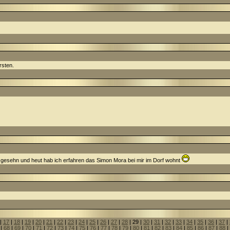
rsten.
 gesehn und heut hab ich erfahren das Simon Mora bei mir im Dorf wohnt
|
17
|
18
|
19
|
20
|
21
|
22
|
23
|
24
|
25
|
26
|
27
|
28
| 29 |
30
|
31
|
32
|
33
|
34
|
35
|
36
|
37
|
|
68
|
69
|
70
|
71
|
72
|
73
|
74
|
75
|
76
|
77
|
78
|
79
|
80
|
81
|
82
|
83
|
84
|
85
|
86
|
87
|
88
|