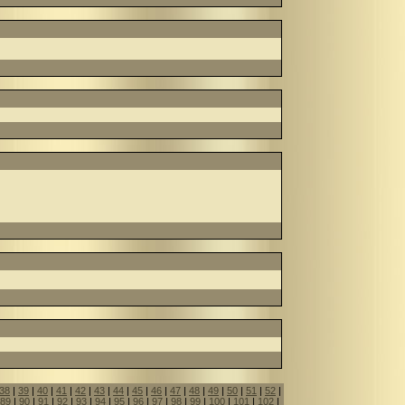
38
|
39
|
40
|
41
|
42
|
43
|
44
|
45
|
46
|
47
|
48
|
49
|
50
|
51
|
52
|
89
|
90
|
91
|
92
|
93
|
94
|
95
|
96
|
97
|
98
|
99
|
100
|
101
|
102
|