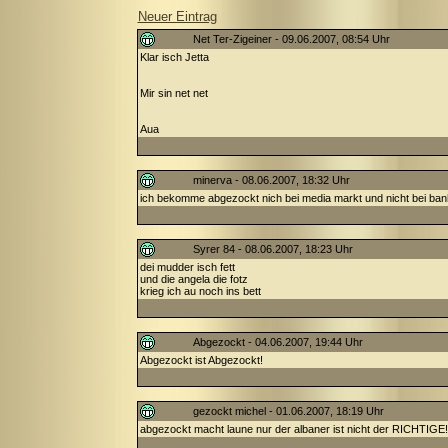
Neuer Eintrag
Net Ter-Zigeiner - 09.06.2007, 08:54 Uhr
Klar isch Jetta
Mir sin net net
Aua
minerva - 08.06.2007, 18:32 Uhr
ich bekomme abgezockt nich bei media markt und nicht bei ba
Syrer 84 - 08.06.2007, 18:23 Uhr
dei mudder isch fett
und die angela die fotz
krieg ich au noch ins bett
Abgezockt - 04.06.2007, 19:44 Uhr
Abgezockt ist Abgezockt!
gezockt michel - 01.06.2007, 18:19 Uhr
abgezockt macht laune nur der albaner ist nicht der RICHTIGE!