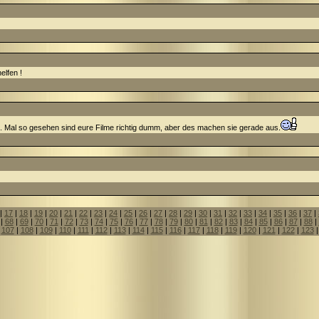
elfen !
. Mal so gesehen sind eure Filme richtig dumm, aber des machen sie gerade aus.
|
17
|
18
|
19
|
20
|
21
|
22
|
23
|
24
|
25
|
26
|
27
|
28
|
29
|
30
|
31
|
32
|
33
|
34
|
35
|
36
|
37
|
|
68
|
69
|
70
|
71
|
72
|
73
|
74
|
75
|
76
|
77
|
78
|
79
|
80
|
81
|
82
|
83
|
84
|
85
|
86
|
87
|
88
|
|
107
|
108
|
109
|
110
|
111
|
112
|
113
|
114
|
115
|
116
|
117
|
118
|
119
|
120
|
121
|
122
|
123