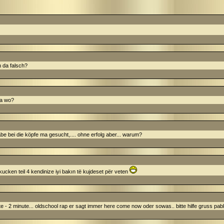
 da falsch?
ja wo?
?habe bei die köpfe ma gesucht,.... ohne erfolg aber... warum?
ucken teil 4 kendinize iyi bakın të kujdeset për veten
te - 2 minute... oldschool rap er sagt immer here come now oder sowas.. bitte hilfe gruss pab