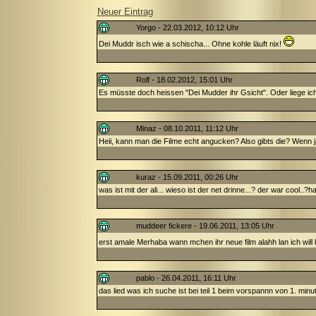
Neuer Eintrag
Yorgo - 22.03.2012, 10:12 Uhr
Dei Muddr isch wie a schischa... Ohne kohle läuft nix!
Rolf - 18.02.2012, 15:01 Uhr
Es müsste doch heissen "Dei Mudder ihr Gsicht". Oder liege ich
Minaz - 08.10.2011, 11:12 Uhr
Heii, kann man die Filme echt angucken? Also gibts die? Wenn 
kuraz - 15.09.2011, 00:26 Uhr
was ist mit der ali... wieso ist der net drinne...? der war cool..
muddeer fickere - 19.06.2011, 13:05 Uhr
erst amale Merhaba wann mchen ihr neue film alahh lan ich will k
pablo - 26.04.2011, 16:11 Uhr
das lied was ich suche ist bei teil 1 beim vorspannn von 1. minu