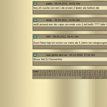
pablo - 26.04.2011, 16:01 Uhr
hey ich suche von teil 1 die ersten 2 lieder wie heißen die
Andy - 25.04.2011, 14:42 Uhr
weiß jemand wer der raper am ende vom 2 teil heißt ???? bitte h
HIH - 06.04.2011, 09:41 Uhr
Eure Filme hab ich schon vor mehr als 5 Jahre mir reingezogen
was gehts dich an - 03.12.2010, 17:11 Uhr
Booor fett DJ Donnerfotz
Seite: |
1
|
2
| 3 |
4
|
5
|
6
|
7
|
8
|
9
|
10
|
11
|
12
|
13
|
14
|
15
|
16
53
|
54
|
55
|
56
|
57
|
58
|
59
|
60
|
61
|
62
|
63
|
64
|
65
|
66
|
67
103
|
104
|
105
|
106