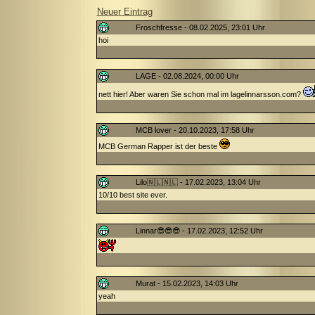
Neuer Eintrag
Froschfresse - 08.02.2025, 23:01 Uhr
hoi
LAGE - 02.08.2024, 00:00 Uhr
nett hier! Aber waren Sie schon mal im lagelinnarsson.com?
MCB lover - 20.10.2023, 17:58 Uhr
MCB German Rapper ist der beste
Lilo🇳🇱🇳🇱 - 17.02.2023, 13:04 Uhr
10/10 best site ever.
Linnar😎😎😎 - 17.02.2023, 12:52 Uhr
Murat - 15.02.2023, 14:03 Uhr
yeah