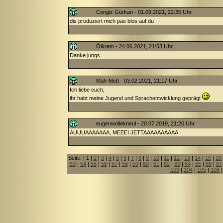
Cengiz Gürkan - 01.09.2021, 22:35 Uhr
dis produziert mich pas blos auf du
Ölkrem - 24.06.2021, 21:53 Uhr
Danke jungs
Mäh-Mett - 03.02.2021, 21:17 Uhr
Ich liebe euch,
ihr habt meine Jugend und Sprachentwicklung geprägt
eugenwollekneul - 20.07.2019, 21:20 Uhr
AUUUAAAAAAA, MEEEI JETTAAAAAAAAAA
Seite: | 1 |
2
|
3
|
4
|
5
|
6
|
7
|
8
|
9
|
10
|
11
|
12
|
13
|
14
|
15
|
16
53
|
54
|
55
|
56
|
57
|
58
|
59
|
60
|
61
|
62
|
63
|
64
|
65
|
66
|
67
103
|
104
|
105
|
106