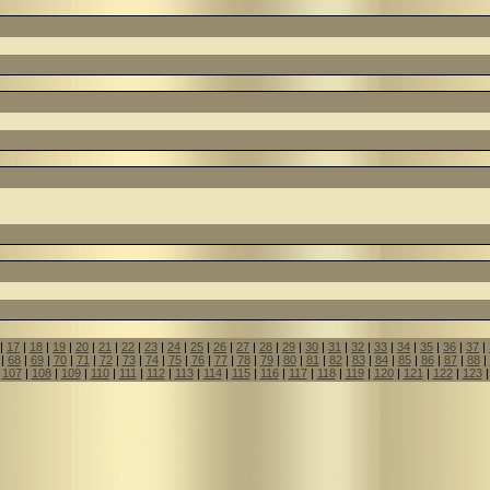
|
17
|
18
|
19
|
20
|
21
|
22
|
23
|
24
|
25
|
26
|
27
|
28
|
29
|
30
|
31
|
32
|
33
|
34
|
35
|
36
|
37
|
|
68
|
69
|
70
|
71
|
72
|
73
|
74
|
75
|
76
|
77
|
78
|
79
|
80
|
81
|
82
|
83
|
84
|
85
|
86
|
87
|
88
|
|
107
|
108
|
109
|
110
|
111
|
112
|
113
|
114
|
115
|
116
|
117
|
118
|
119
|
120
|
121
|
122
|
123